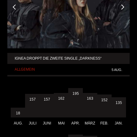
IGNEA DROPPT DIE ZWEITE SINGLE „DARKNESS“
ALLGEMEIN
5 AUG.
195
163
162
157
157
152
135
18
AUG.
JULI
JUNI
MAI
APR.
MÄRZ
FEB.
JAN.