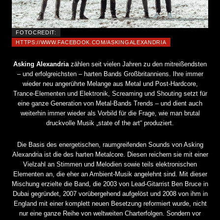
FOTOCREDIT:
HTTPS://WWW.FACEBOOK.COM/ASKINGALEXANDRIA
Asking Alexandria
zählen seit vielen Jahren zu den mitreißendsten
– und erfolgreichsten – harten Bands Großbritanniens. Ihre immer
wieder neu angerührte Melange aus Metal und Post-Hardcore,
Trance-Elementen und Elektronik, Screaming und Shouting setzt für
eine ganze Generation von Metal-Bands Trends – und dient auch
weiterhin immer wieder als Vorbild für die Frage, wie man brutal
druckvolle Musik „state of the art“ produziert.
Die Basis des energetischen, raumgreifenden Sounds von Asking
Alexandria ist die des harten Metalcore. Diesen reichern sie mit einer
Vielzahl an Stimmen und Melodien sowie teils elektronischen
Elementen an, die eher an Ambient-Musik angelehnt sind. Mit dieser
Mischung erzielte die Band, die 2003 von Lead-Gitarrist Ben Bruce in
Dubai gegründet, 2007 vorübergehend aufgelöst und 2008 von ihm in
England mit einer komplett neuen Besetzung reformiert wurde, nicht
nur eine ganze Reihe von weltweiten Charterfolgen. Sondern vor