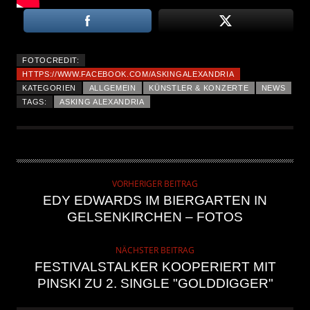
FOTOCREDIT:
HTTPS://WWW.FACEBOOK.COM/ASKINGALEXANDRIA
KATEGORIEN
ALLGEMEIN
KÜNSTLER & KONZERTE
NEWS
TAGS:
ASKING ALEXANDRIA
VORHERIGER BEITRAG
EDY EDWARDS IM BIERGARTEN IN
GELSENKIRCHEN – FOTOS
NÄCHSTER BEITRAG
FESTIVALSTALKER KOOPERIERT MIT
PINSKI ZU 2. SINGLE "GOLDDIGGER"