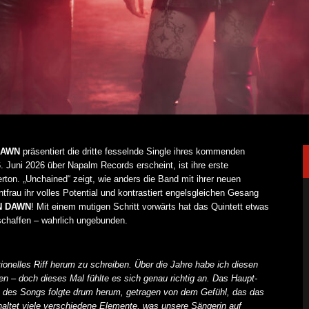
DAWN
präsentiert die dritte fesselnde Single ihres kommenden
 Juni 2026 über Napalm Records erscheint, ist ihre erste
erton. „Unchained“ zeigt, wie anders die Band mit ihrer neuen
ntfrau ihr volles Potential und kontrastiert engelsgleichen Gesang
N DAWN
! Mit einem mutigen Schritt vorwärts hat das Quintett etwas
chaffen – wahrlich ungebunden.
ionelles Riff herum zu schreiben. Über die Jahre habe ich diesen
en – doch dieses Mal fühlte es sich genau richtig an. Das Haupt-
est des Songs folgte drum herum, getragen von dem Gefühl, das das
haltet viele verschiedene Elemente, was unsere Sängerin auf