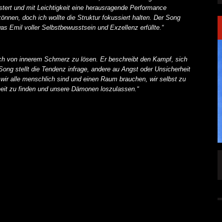
istert und mit Leichtigkeit eine herausragende Performance
können, doch ich wollte die Struktur fokussiert halten. Der Song
 Emil voller Selbstbewusstsein und Exzellenz erfüllte.“
ich von innerem Schmerz zu lösen. Er beschreibt den Kampf, sich
Song stellt die Tendenz infrage, andere au Angst oder Unsicherheit
wir alle menschlich sind und einen Raum brauchen, wir selbst zu
eiheit zu finden und unsere Dämonen loszulassen.“
SINGLE „WELCOME
HAWERPUNK VOL. 6: AM FEIERTAG AUF DEM
OMMENDEN
SOFA? NEIN! AB IN DIE SPUTNIKHALLE!
A HAMMER“
ALLGEMEIN
6 AUG.
6 AUG.