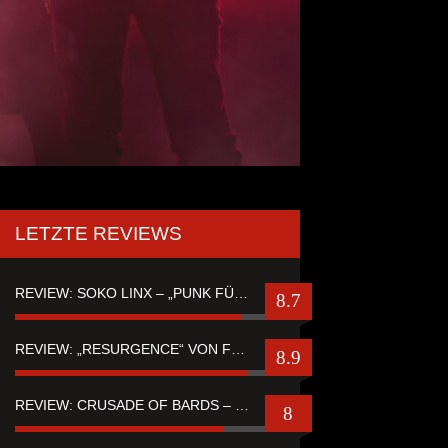
LETZTE REVIEWS
REVIEW: SOKO LINX – „PUNK FÜR LEUTE, DIE PUNK HASZEN“
8.7
REVIEW: „RESURGENCE“ VON FUTURE PALACE
8.9
REVIEW: CRUSADE OF BARDS – “TALES OF DISTANT WORLDS“
8