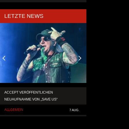
LETZTE NEWS
ACCEPT VERÖFFENTLICHEN
TEMPERANCE VERÖF
NEUAUFNAHME VON „SAVE US“
SINGLE „DEATH: RIG
ALLGEMEIN
ALLGEMEIN
7 AUG.