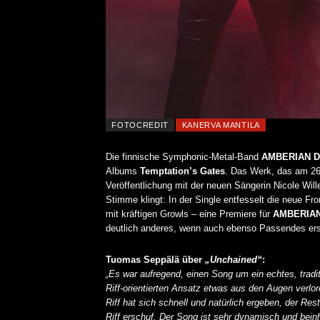
FOTOCREDIT
KANERVA MANTILA
Die finnische Symphonic-Metal-Band
AMBERIAN 
Albums
Temptation’s Gates
. Das Werk, das am 26.
Veröffentlichung mit der neuen Sängerin Nicole Will
Stimme klingt: In der Single entfesselt die neue Fro
mit kräftigen Growls – eine Premiere für
AMBERIA
deutlich anderes, wenn auch ebenso Passendes ers
Tuomas Seppälä über
„Unchained“
:
„Es war aufregend, einen Song um ein echtes, tradit
Riff-orientierten Ansatz etwas aus den Augen verlor
Riff hat sich schnell und natürlich ergeben, der R
Riff erschuf. Der Song ist sehr dynamisch und bein