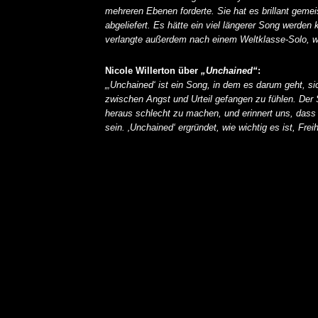
mehreren Ebenen forderte. Sie hat es brillant geme
abgeliefert. Es hätte ein viel längerer Song werden 
verlangte außerdem nach einem Weltklasse-Solo, was
Nicole Willerton über
„Unchained“
:
„‚Unchained‘ ist ein Song, in dem es darum geht, s
zwischen Angst und Urteil gefangen zu fühlen. Der 
heraus schlecht zu machen, und erinnert uns, dass 
sein. ‚Unchained‘ ergründet, wie wichtig es ist, Fr
KAI HANSEN DIE ZWEITE 
TO LIFE“ AUS SEINEM K
SOLOALBUM „BORN WITH 
ALLGEMEIN