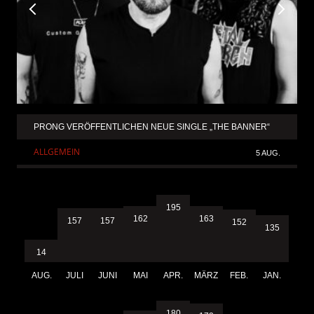
PRONG VERÖFFENTLICHEN NEUE SINGLE „THE BANNER“
ALLGEMEIN
5 AUG.
195
163
162
157
157
152
135
14
AUG.
JULI
JUNI
MAI
APR.
MÄRZ
FEB.
JAN.
180