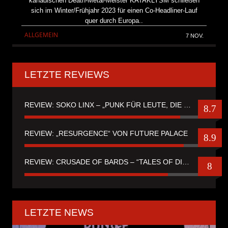
kanadischen Death-Metal-Meister KATAKLYSM schließen
sich im Winter/Frühjahr 2023 für einen Co-Headliner-Lauf
quer durch Europa..
ALLGEMEIN
7 NOV.
LETZTE REVIEWS
REVIEW: SOKO LINX – „PUNK FÜR LEUTE, DIE PUNK HASZEN“
8.7
REVIEW: „RESURGENCE“ VON FUTURE PALACE
8.9
REVIEW: CRUSADE OF BARDS – “TALES OF DISTANT WORLDS“
8
LETZTE NEWS