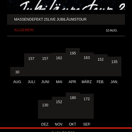
MASSENDEFEKT 25LIVE JUBILÄUMSTOUR
ALLGEMEIN
10 AUG.
195
163
162
157
157
152
135
30
AUG.
JULI
JUNI
MAI
APR.
MÄRZ
FEB.
JAN.
180
172
152
130
DEZ.
NOV.
OKT.
SEP.