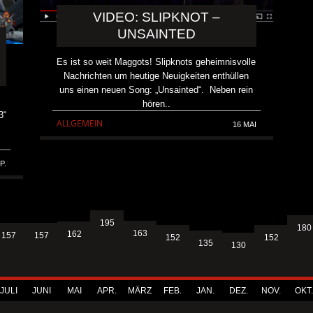
VIDEO: SLIPKNOT –
UNSAINTED
Es ist so weit Maggots! Slipknots geheimnisvolle
Nachrichten um heutige Neuigkeiten enthüllen
uns einen neuen Song: „Unsainted“. Neben rein
hören..
3“
ALLGEMEIN
16 MAI
P.
195
180
163
162
157
157
152
152
135
130
JULI
JUNI
MAI
APR.
MÄRZ
FEB.
JAN.
DEZ.
NOV.
OKT.