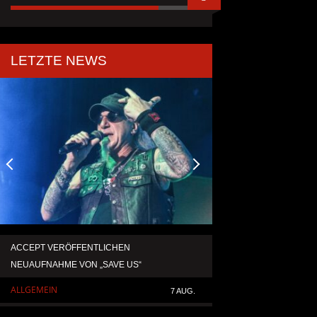
LETZTE NEWS
ACCEPT VERÖFFENTLICHEN
TEMPERANCE VERÖF
NEUAUFNAHME VON „SAVE US“
SINGLE „DEATH: RIG
ALLGEMEIN
ALLGEMEIN
7 AUG.