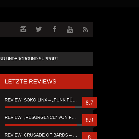
ND UNDERGROUND SUPPORT
LETZTE REVIEWS
REVIEW: SOKO LINX – „PUNK FÜR LEUTE, DIE PUNK HASZEN“
8.7
REVIEW: „RESURGENCE“ VON FUTURE PALACE
8.9
REVIEW: CRUSADE OF BARDS – “TALES OF DISTANT WORLDS“
8