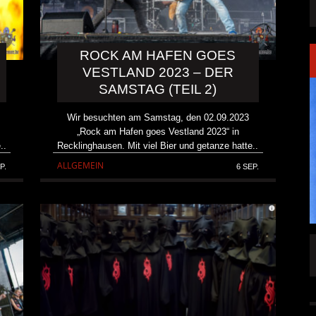
ROCK AM HAFEN GOES
VESTLAND 2023 – DER
SAMSTAG (TEIL 2)
Wir besuchten am Samstag, den 02.09.2023
„Rock am Hafen goes Vestland 2023“ in
..
Recklinghausen. Mit viel Bier und getanze hatte..
ALLGEMEIN
P.
6 SEP.
SINGLE „WELCOME
HAWERPUNK VOL. 6: AM FEIERTAG AUF DEM
OMMENDEN
SOFA? NEIN! AB IN DIE SPUTNIKHALLE!
A HAMMER“
ALLGEMEIN
6 AUG.
6 AUG.