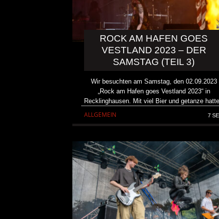
ROCK AM HAFEN GOES
VESTLAND 2023 – DER
SAMSTAG (TEIL 3)
Wir besuchten am Samstag, den 02.09.2023
„Rock am Hafen goes Vestland 2023“ in
Recklinghausen. Mit viel Bier und getanze hatte
ALLGEMEIN
7 SE
KAI HANSEN DIE ZWEITE 
TO LIFE“ AUS SEINEM K
SOLOALBUM „BORN WITH 
ALLGEMEIN