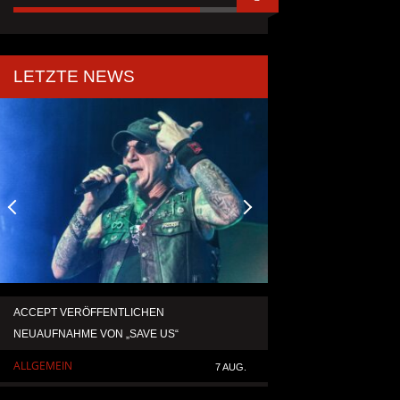
LETZTE NEWS
ACCEPT VERÖFFENTLICHEN
TEMPERANCE VERÖF
NEUAUFNAHME VON „SAVE US“
SINGLE „DEATH: RIG
ALLGEMEIN
ALLGEMEIN
7 AUG.