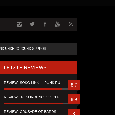
ND UNDERGROUND SUPPORT
LETZTE REVIEWS
REVIEW: SOKO LINX – „PUNK FÜR LEUTE, DIE PUNK HASZEN“
8.7
REVIEW: „RESURGENCE“ VON FUTURE PALACE
8.9
REVIEW: CRUSADE OF BARDS – “TALES OF DISTANT WORLDS“
8