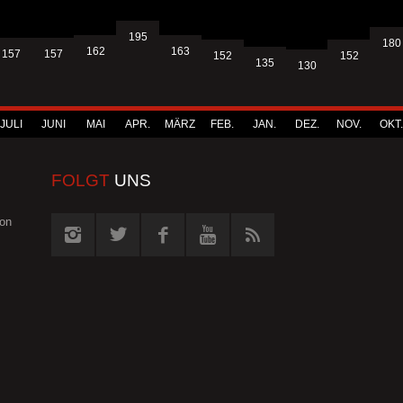
195
180
163
162
157
157
152
152
135
130
JULI
JUNI
MAI
APR.
MÄRZ
FEB.
JAN.
DEZ.
NOV.
OKT.
FOLGT
UNS
von