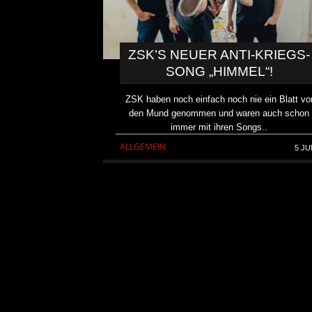
ZSK’S NEUER ANTI-KRIEGS-
SONG „HIMMEL“!
ZSK haben noch einfach noch nie ein Blatt vo
den Mund genommen und waren auch schon
immer mit ihren Songs..
ALLGEMEIN
5 JU
KAI HANSEN DIE ZWEITE 
TO LIFE“ AUS SEINEM K
SOLOALBUM „BORN WITH 
ALLGEMEIN