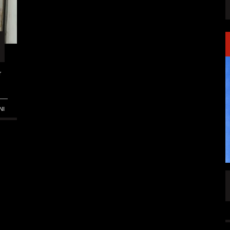
r
NI
SINGLE „WELCOME
HAWERPUNK VOL. 6: AM FEIERTAG AUF DEM
OMMENDEN
SOFA? NEIN! AB IN DIE SPUTNIKHALLE!
A HAMMER“
ALLGEMEIN
6 AUG.
6 AUG.