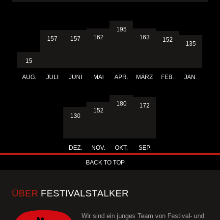
195
163
162
157
157
152
135
15
AUG.
JULI
JUNI
MAI
APR.
MÄRZ
FEB.
JAN.
180
172
152
130
DEZ.
NOV.
OKT.
SEP.
BACK TO TOP
ÜBER
FESTIVALSTALKER
Wir sind ein junges Team von Festival- und