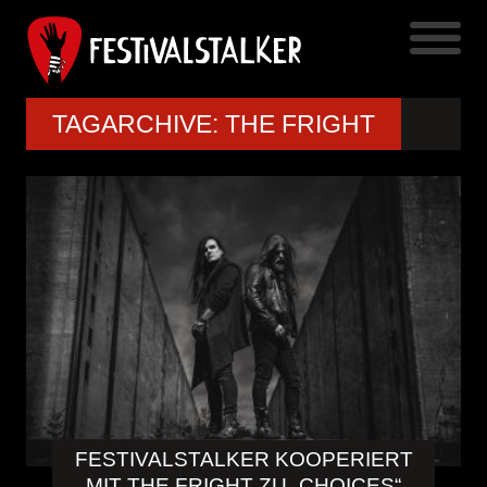
TAGARCHIVE: THE FRIGHT
FESTIVALSTALKER KOOPERIERT
MIT THE FRIGHT ZU „CHOICES“