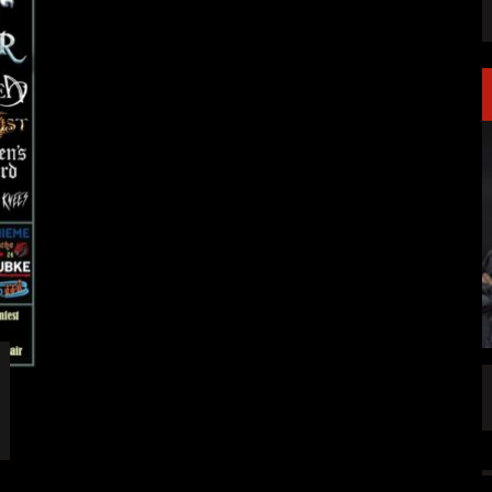
LAKEN DIREKT
PRONG VERÖFFENTLICHEN NEUE SINGLE
„THE BANNER“
ALLGEMEIN
5 AUG.
5 AUG.