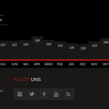
AI
195
180
163
162
157
157
152
152
135
130
JULI
JUNI
MAI
APR.
MÄRZ
FEB.
JAN.
DEZ.
NOV.
OKT.
FOLGT
UNS
von