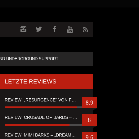
ND UNDERGROUND SUPPORT
LETZTE REVIEWS
REVIEW: „RESURGENCE“ VON FUTURE PALACE
8.9
REVIEW: CRUSADE OF BARDS – “TALES OF DISTANT WORLDS“
8
REVIEW: MIMI BARKS – „DREAMSTATE OF FEAR“
9.6