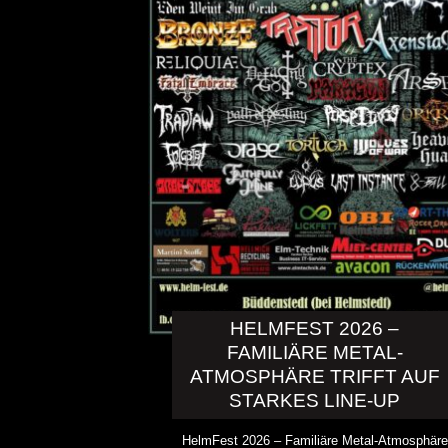
HELMFEST 2026 –
FAMILIÄRE METAL-
DICK BRAVE ROCKT DINS
ATMOSPHÄRE TRIFFT AUF
ZWEIMAL
STARKES LINE-UP
ALLGEMEIN
HelmFest 2026 – Familiäre Metal-Atmosphäre