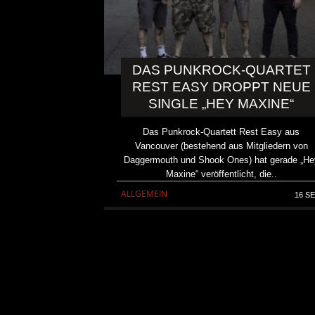
DAS PUNKROCK-QUARTET
REST EASY DROPPT NEUE
SINGLE „HEY MAXINE“
Das Punkrock-Quartett Rest Easy aus
Vancouver (bestehend aus Mitgliedern von
Daggermouth und Shook Ones) hat gerade „He
Maxine“ veröffentlicht, die..
ALLGEMEIN
16 SE
KAI HANSEN DIE ZWEITE 
TO LIFE“ AUS SEINEM K
SOLOALBUM „BORN WITH 
ALLGEMEIN