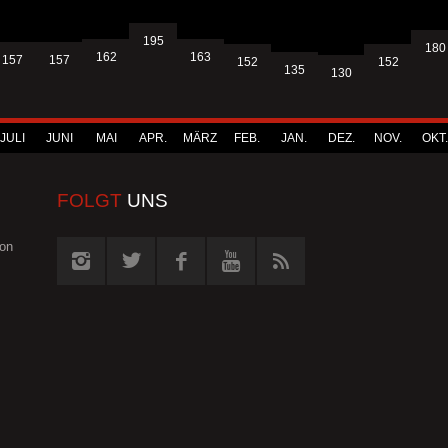
195
180
163
162
157
157
152
152
135
130
JULI
JUNI
MAI
APR.
MÄRZ
FEB.
JAN.
DEZ.
NOV.
OKT.
FOLGT
UNS
von