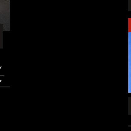
y
P.
SINGLE „WELCOME
HAWERPUNK VOL. 6: AM FEIERTAG AUF DEM
OMMENDEN
SOFA? NEIN! AB IN DIE SPUTNIKHALLE!
A HAMMER“
ALLGEMEIN
6 AUG.
6 AUG.