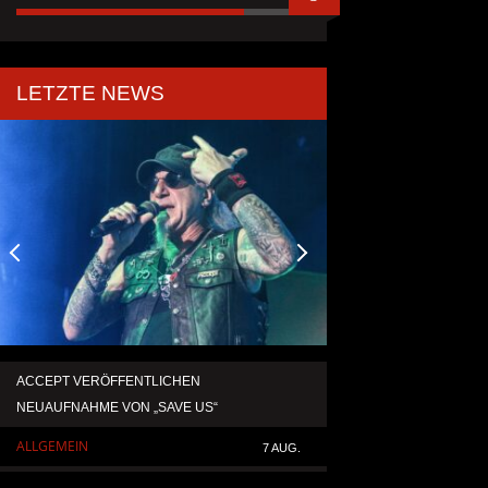
LETZTE NEWS
ACCEPT VERÖFFENTLICHEN
TEMPERANCE VERÖF
NEUAUFNAHME VON „SAVE US“
SINGLE „DEATH: RIG
ALLGEMEIN
ALLGEMEIN
7 AUG.