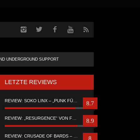
ND UNDERGROUND SUPPORT
LETZTE REVIEWS
REVIEW: SOKO LINX – „PUNK FÜR LEUTE, DIE PUNK HASZEN“
8.7
REVIEW: „RESURGENCE“ VON FUTURE PALACE
8.9
REVIEW: CRUSADE OF BARDS – “TALES OF DISTANT WORLDS“
8