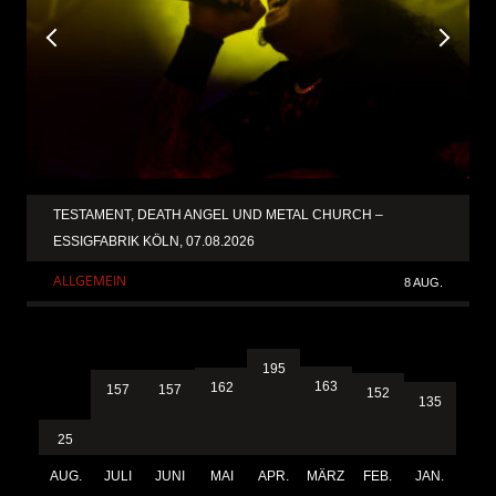
TESTAMENT, DEATH ANGEL UND METAL CHURCH –
ESSIGFABRIK KÖLN, 07.08.2026
ALLGEMEIN
8 AUG.
195
163
162
157
157
152
135
25
AUG.
JULI
JUNI
MAI
APR.
MÄRZ
FEB.
JAN.