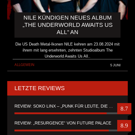
NILE KÜNDIGEN NEUES ALBUM
„THE UNDERWORLD AWAITS US
ALL“ AN
Die US Death Metal-Ikonen NILE kehren am 23.08.2024 mit
ihrem mit lang ersehnten, zehnten Studioalbum The
Underworld Awaits Us All..
ALLGEMEIN
5 JUNI
LETZTE REVIEWS
REVIEW: SOKO LINX – „PUNK FÜR LEUTE, DIE PUNK HASZEN“
8.7
REVIEW: „RESURGENCE“ VON FUTURE PALACE
8.9