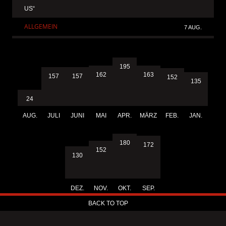
US“
ALLGEMEIN
7 AUG.
195
163
162
157
157
152
135
24
AUG.
JULI
JUNI
MAI
APR.
MÄRZ
FEB.
JAN.
180
172
152
130
DEZ.
NOV.
OKT.
SEP.
BACK TO TOP