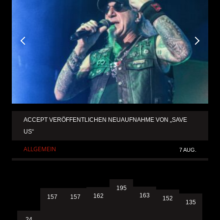
ACCEPT VERÖFFENTLICHEN NEUAUFNAHME VON „SAVE
US“
ALLGEMEIN
7 AUG.
195
163
162
157
157
152
135
24