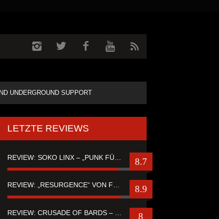
ND UNDERGROUND SUPPORT
LETZTE REVIEWS
REVIEW: SOKO LINX – „PUNK FÜR LEUTE, DIE PUNK HASZEN“
8.7
REVIEW: „RESURGENCE“ VON FUTURE PALACE
8.9
REVIEW: CRUSADE OF BARDS – “TALES OF DISTANT WORLDS“
8