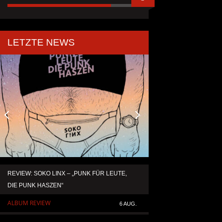
LETZTE NEWS
REVIEW: SOKO LINX – „PUNK FÜR LEUTE,
KAI HANSEN DIE ZW
DIE PUNK HASZEN“
TO LIFE“ AUS SEIN
SOLOALBUM „BORN 
ALBUM REVIEW
6 AUG.
ALLGEMEIN