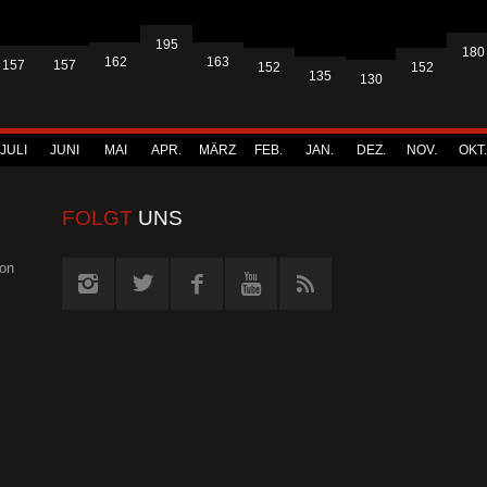
195
180
163
162
157
157
152
152
135
130
JULI
JUNI
MAI
APR.
MÄRZ
FEB.
JAN.
DEZ.
NOV.
OKT.
FOLGT
UNS
von