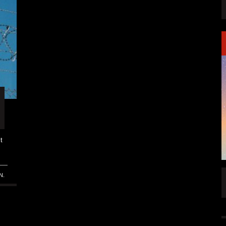
t
m
N.
FFENTLICHT
IGNEA DROPPT DIE ZWEITE SINGLE
„DARKNESS“
ALLGEMEIN
6 AUG.
5 AUG.