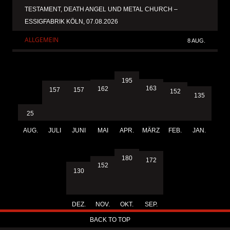
TESTAMENT, DEATH ANGEL UND METAL CHURCH –
ESSIGFABRIK KÖLN, 07.08.2026
ALLGEMEIN
8 AUG.
195
163
162
157
157
152
135
25
AUG.
JULI
JUNI
MAI
APR.
MÄRZ
FEB.
JAN.
180
172
152
130
DEZ.
NOV.
OKT.
SEP.
BACK TO TOP