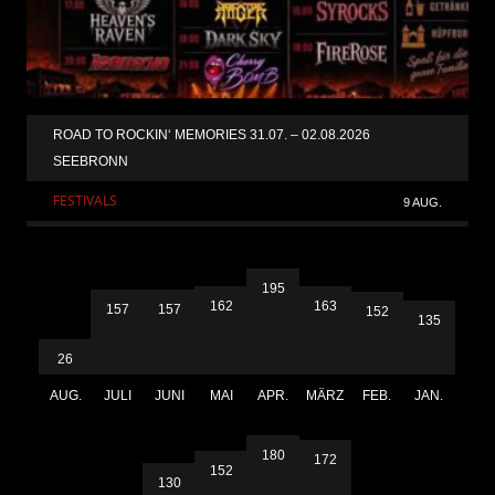
ROAD TO ROCKIN‘ MEMORIES 31.07. – 02.08.2026
SEEBRONN
FESTIVALS
9 AUG.
195
163
162
157
157
152
135
26
AUG.
JULI
JUNI
MAI
APR.
MÄRZ
FEB.
JAN.
180
172
152
130