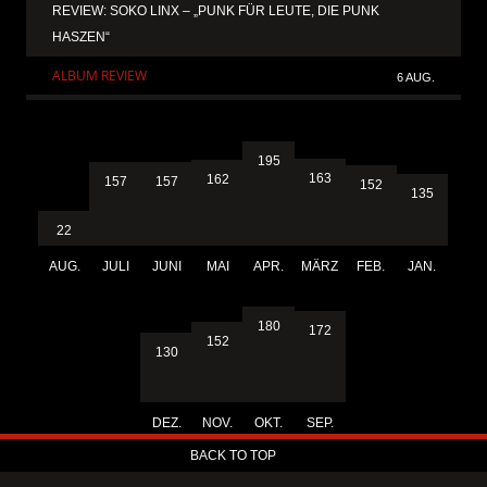
REVIEW: SOKO LINX – „PUNK FÜR LEUTE, DIE PUNK
HASZEN“
ALBUM REVIEW
6 AUG.
195
163
162
157
157
152
135
22
AUG.
JULI
JUNI
MAI
APR.
MÄRZ
FEB.
JAN.
180
172
152
130
DEZ.
NOV.
OKT.
SEP.
BACK TO TOP