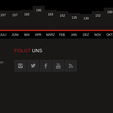
195
180
163
162
157
157
152
152
135
130
JULI
JUNI
MAI
APR.
MÄRZ
FEB.
JAN.
DEZ.
NOV.
OKT.
FOLGT
UNS
von