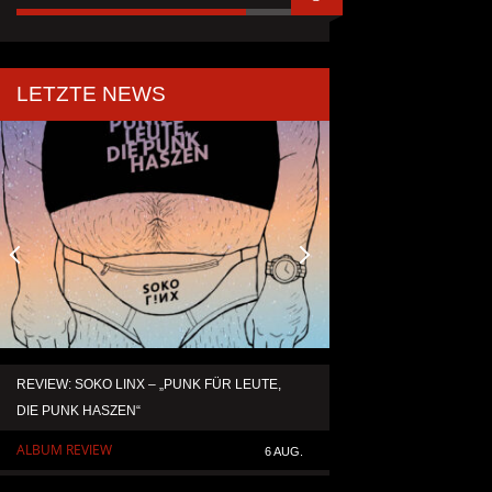
LETZTE NEWS
REVIEW: SOKO LINX – „PUNK FÜR LEUTE,
KAI HANSEN DIE ZW
DIE PUNK HASZEN“
TO LIFE“ AUS SEIN
SOLOALBUM „BORN 
ALBUM REVIEW
6 AUG.
ALLGEMEIN