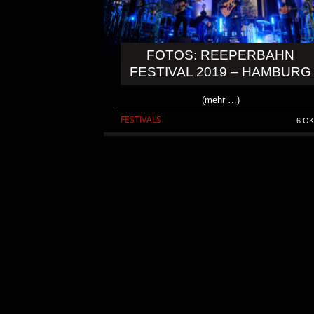
FOTOS: REEPERBAHN
FESTIVAL 2019 – HAMBURG
(mehr …)
FESTIVALS
6 OK
KRIS BARRAS BAND VERÖ
NEUE SINGLE „BEAUTIFUL
ALLGEMEIN