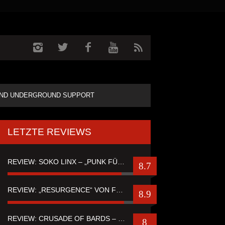
ND UNDERGROUND SUPPORT
LETZTE REVIEWS
REVIEW: SOKO LINX – „PUNK FÜR LEUTE, DIE PUNK HASZEN“
8.7
REVIEW: „RESURGENCE“ VON FUTURE PALACE
8.9
REVIEW: CRUSADE OF BARDS – “TALES OF DISTANT WORLDS“
8