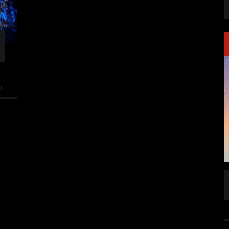
T.
FFENTLICHT
IGNEA DROPPT DIE ZWEITE SINGLE
„DARKNESS“
ALLGEMEIN
6 AUG.
5 AUG.