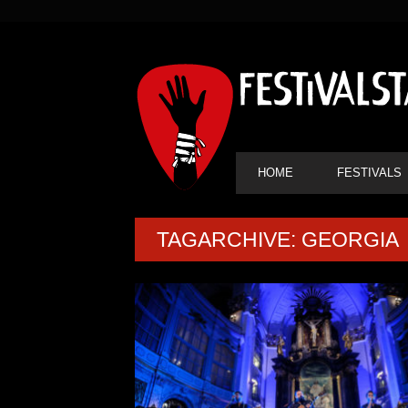
SEKUNDÄRE
NAVIGATION
HAUPT-
HOME
FESTIVALS
NAVIGATION
TAGARCHIVE: GEORGIA