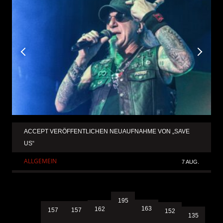
ACCEPT VERÖFFENTLICHEN NEUAUFNAHME VON „SAVE
US“
ALLGEMEIN
7 AUG.
195
163
162
157
157
152
135