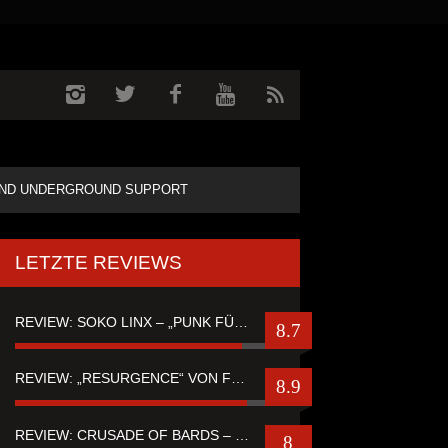
ND UNDERGROUND SUPPORT
LETZTE REVIEWS
REVIEW: SOKO LINX – „PUNK FÜR LEUTE, DIE PUNK HASZEN“
8.7
REVIEW: „RESURGENCE“ VON FUTURE PALACE
8.9
REVIEW: CRUSADE OF BARDS – “TALES OF DISTANT WORLDS“
8