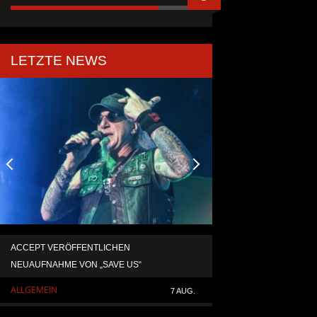
LETZTE NEWS
ACCEPT VERÖFFENTLICHEN
TEMPERANCE VERÖF
NEUAUFNAHME VON „SAVE US“
SINGLE „DEATH: RIG
ALLGEMEIN
ALLGEMEIN
7 AUG.