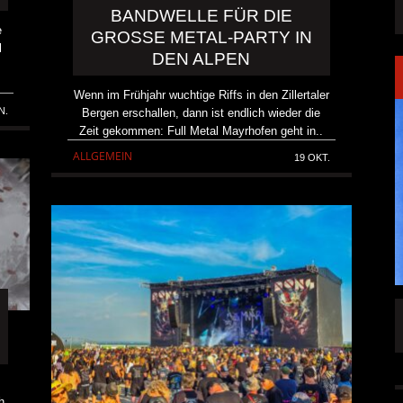
BANDWELLE FÜR DIE
e
GROSSE METAL-PARTY IN D
l
EN ALPEN
Wenn im Frühjahr wuchtige Riffs in den Zillertaler
N.
Bergen erschallen, dann ist endlich wieder die
Zeit gekommen: Full Metal Mayrhofen geht in..
ALLGEMEIN
19 OKT.
SINGLE „WELCOME
HAWERPUNK VOL. 6: AM FEIERTAG AUF DEM
OMMENDEN
SOFA? NEIN! AB IN DIE SPUTNIKHALLE!
A HAMMER“
ALLGEMEIN
6 AUG.
6 AUG.
h