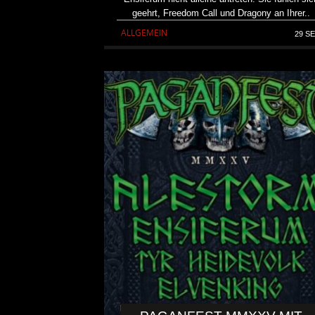
geehrt, Freedom Call und Dragony an Ihrer..
ALLGEMEIN
29 SE