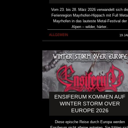
Vom 23. bis 28. März 2026 verwandelt sich di
Ferienregion Mayrhofen-Hippach mit Full Meta
Mayrhofen in das lauteste Metal-Festival der
Alpen – wilder, härter..
ALLGEMEIN
19 JA
ENSIFERUM KOMMEN AUF
KAI HANSEN DIE ZWEITE 
WINTER STORM OVER
TO LIFE“ AUS SEINEM K
EUROPE 2026
SOLOALBUM „BORN WITH 
Diese epische Reise durch Europa werden
ALLGEMEIN
Ensiferum nicht alleine antreten. Sie fühlen sic