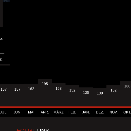
s
pa
Z.
195
180
163
162
157
157
152
152
135
130
JULI
JUNI
MAI
APR.
MÄRZ
FEB.
JAN.
DEZ.
NOV.
OKT.
FOLGT
UNS