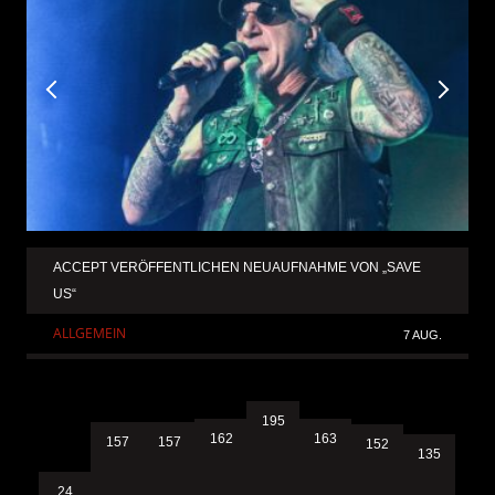
ACCEPT VERÖFFENTLICHEN NEUAUFNAHME VON „SAVE
US“
ALLGEMEIN
7 AUG.
195
163
162
157
157
152
135
24