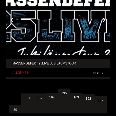
MASSENDEFEKT 25LIVE JUBILÄUMSTOUR
ALLGEMEIN
10 AUG.
195
163
162
157
157
152
135
30