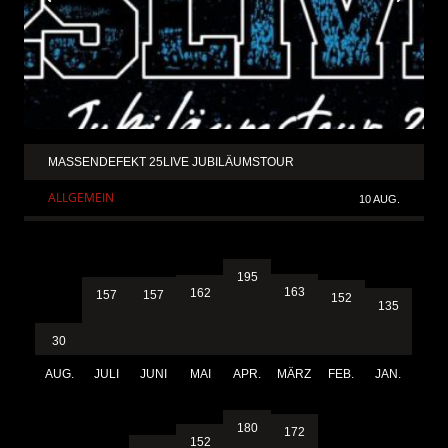
MASSENDEFEKT 25LIVE JUBILÄUMSTOUR
ALLGEMEIN
10 AUG.
195
163
162
157
157
152
135
30
AUG.
JULI
JUNI
MAI
APR.
MÄRZ
FEB.
JAN.
180
172
152