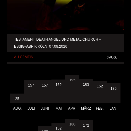
TESTAMENT, DEATH ANGEL UND METAL CHURCH –
ESSIGFABRIK KÖLN, 07.08.2026
ALLGEMEIN
8 AUG.
195
163
162
157
157
152
135
25
AUG.
JULI
JUNI
MAI
APR.
MÄRZ
FEB.
JAN.
180
172
152