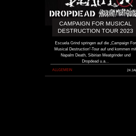
CAMPAIGN FOR MUSICAL
DESTRUCTION TOUR 2023
Escuela Grind springen auf die „Campaign Fo
Musical Destruction“-Tour auf und kommen mi
Napalm Death, Sibirian Meatgrinder und
Dropdead u.a...
ALLGEMEIN
24 JA
KAI HANSEN DIE ZWEITE 
TO LIFE“ AUS SEINEM K
SOLOALBUM „BORN WITH 
ALLGEMEIN