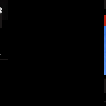
r
t
N.
SINGLE „WELCOME
HAWERPUNK VOL. 6: AM FEIERTAG AUF DEM
OMMENDEN
SOFA? NEIN! AB IN DIE SPUTNIKHALLE!
A HAMMER“
ALLGEMEIN
6 AUG.
6 AUG.