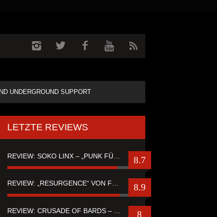
ND UNDERGROUND SUPPORT
LETZTE REVIEWS
REVIEW: SOKO LINX – „PUNK FÜR LEUTE, DIE PUNK HASZEN“
8.7
REVIEW: „RESURGENCE“ VON FUTURE PALACE
8.9
REVIEW: CRUSADE OF BARDS – “TALES OF DISTANT WORLDS“
8