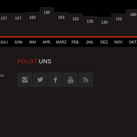
195
180
163
162
157
157
152
152
135
130
JULI
JUNI
MAI
APR.
MÄRZ
FEB.
JAN.
DEZ.
NOV.
OKT.
FOLGT
UNS
von