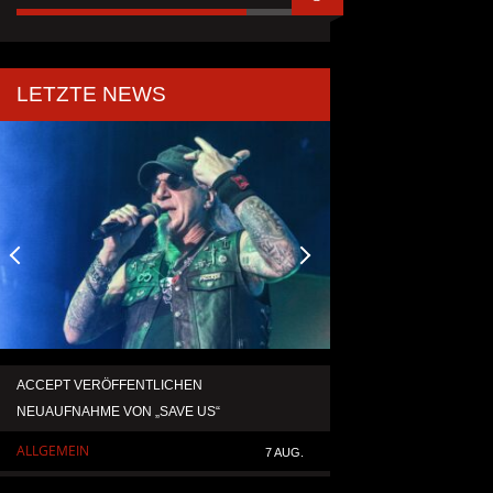
LETZTE NEWS
ACCEPT VERÖFFENTLICHEN
TEMPERANCE VERÖF
NEUAUFNAHME VON „SAVE US“
SINGLE „DEATH: RIG
ALLGEMEIN
ALLGEMEIN
7 AUG.