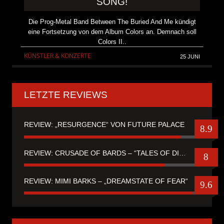
SONG!
Die Prog-Metal Band Between The Buried And Me kündigt
eine Fortsetzung von dem Album Colors an. Demnach soll
Colors II..
KÜNSTLER & KONZERTE
25 JUNI
LETZTE REVIEWS
REVIEW: „RESURGENCE“ VON FUTURE PALACE
8.9
REVIEW: CRUSADE OF BARDS – “TALES OF DISTANT WORLDS“
8
REVIEW: MIMI BARKS – „DREAMSTATE OF FEAR“
9.6