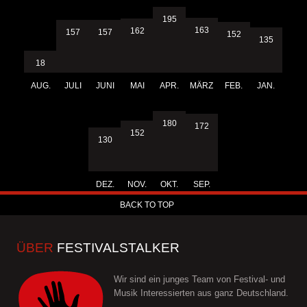
195
163
162
157
157
152
135
18
AUG.
JULI
JUNI
MAI
APR.
MÄRZ
FEB.
JAN.
180
172
152
130
DEZ.
NOV.
OKT.
SEP.
BACK TO TOP
ÜBER
FESTIVALSTALKER
Wir sind ein junges Team von Festival- und
Musik Interessierten aus ganz Deutschland.