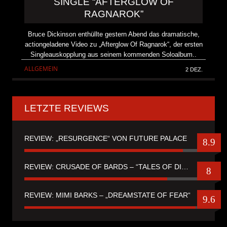
SINGLE “AFTERGLOW OF
RAGNAROK”
Bruce Dickinson enthüllte gestern Abend das dramatische,
actiongeladene Video zu „Afterglow Of Ragnarok“, der ersten
Singleauskopplung aus seinem kommenden Soloalbum..
ALLGEMEIN
2 DEZ.
LETZTE REVIEWS
REVIEW: „RESURGENCE“ VON FUTURE PALACE
8.9
REVIEW: CRUSADE OF BARDS – “TALES OF DISTANT WORLDS“
8
REVIEW: MIMI BARKS – „DREAMSTATE OF FEAR“
9.6