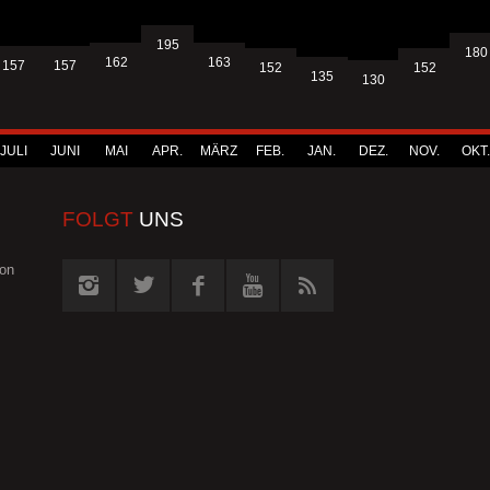
195
180
163
162
157
157
152
152
135
130
JULI
JUNI
MAI
APR.
MÄRZ
FEB.
JAN.
DEZ.
NOV.
OKT.
FOLGT
UNS
von