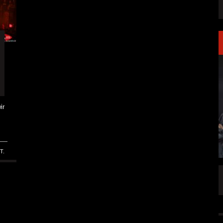
ir
T.
LAKEN DIREKT
PRONG VERÖFFENTLICHEN NEUE SINGLE
„THE BANNER“
ALLGEMEIN
5 AUG.
5 AUG.