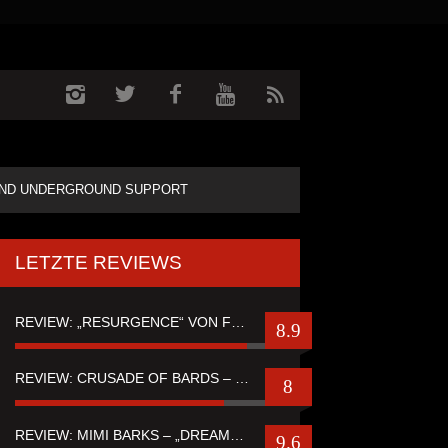
ND UNDERGROUND SUPPORT
LETZTE REVIEWS
REVIEW: „RESURGENCE“ VON FUTURE PALACE
8.9
REVIEW: CRUSADE OF BARDS – “TALES OF DISTANT WORLDS“
8
REVIEW: MIMI BARKS – „DREAMSTATE OF FEAR“
9.6