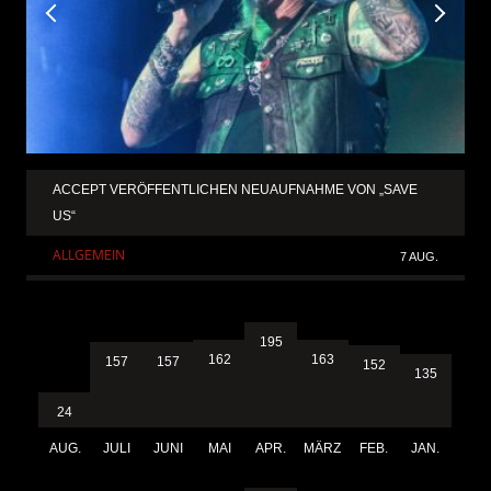
ACCEPT VERÖFFENTLICHEN NEUAUFNAHME VON „SAVE
US“
ALLGEMEIN
7 AUG.
195
163
162
157
157
152
135
24
AUG.
JULI
JUNI
MAI
APR.
MÄRZ
FEB.
JAN.