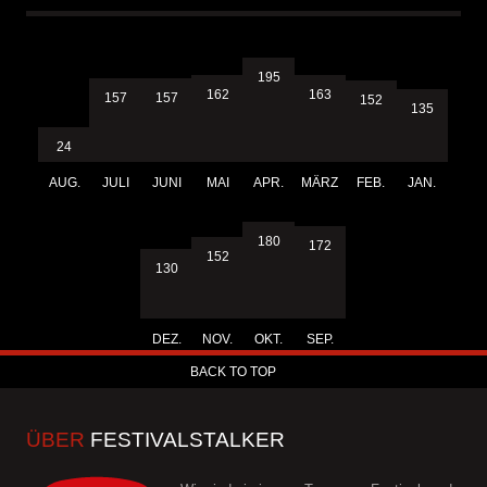
195
163
162
157
157
152
135
24
AUG.
JULI
JUNI
MAI
APR.
MÄRZ
FEB.
JAN.
180
172
152
130
DEZ.
NOV.
OKT.
SEP.
BACK TO TOP
ÜBER
FESTIVALSTALKER