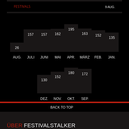
FESTIVALS
9 AUG.
195
163
162
157
157
152
135
26
AUG.
JULI
JUNI
MAI
APR.
MÄRZ
FEB.
JAN.
180
172
152
130
DEZ.
NOV.
OKT.
SEP.
BACK TO TOP
ÜBER
FESTIVALSTALKER