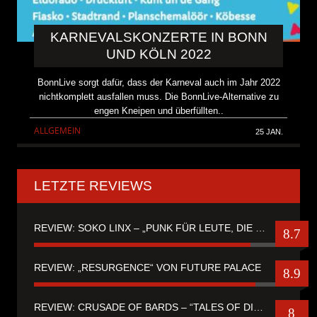
KARNEVALSKONZERTE IN BONN
UND KÖLN 2022
BonnLive sorgt dafür, dass der Karneval auch im Jahr 2022
nichtkomplett ausfallen muss. Die BonnLive-Alternative zu
engen Kneipen und überfüllten..
ALLGEMEIN
25 JAN.
LETZTE REVIEWS
REVIEW: SOKO LINX – „PUNK FÜR LEUTE, DIE PUNK HASZEN“
8.7
REVIEW: „RESURGENCE“ VON FUTURE PALACE
8.9
REVIEW: CRUSADE OF BARDS – “TALES OF DISTANT WORLDS“
8