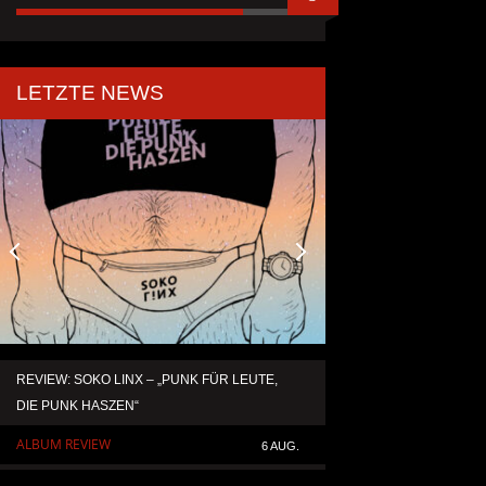
LETZTE NEWS
REVIEW: SOKO LINX – „PUNK FÜR LEUTE,
KAI HANSEN DIE ZW
DIE PUNK HASZEN“
TO LIFE“ AUS SEIN
SOLOALBUM „BORN 
ALBUM REVIEW
6 AUG.
ALLGEMEIN