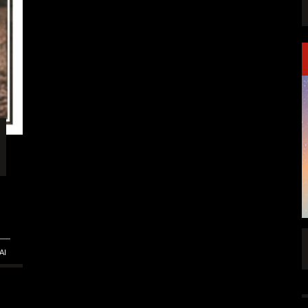
FFENTLICHT
IGNEA DROPPT DIE ZWEITE SINGLE
AI
„DARKNESS“
ALLGEMEIN
6 AUG.
5 AUG.