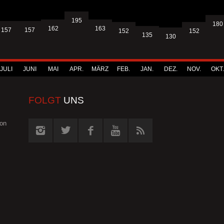
195
180
163
162
157
157
152
152
135
130
JULI
JUNI
MAI
APR.
MÄRZ
FEB.
JAN.
DEZ.
NOV.
OKT.
FOLGT
UNS
von