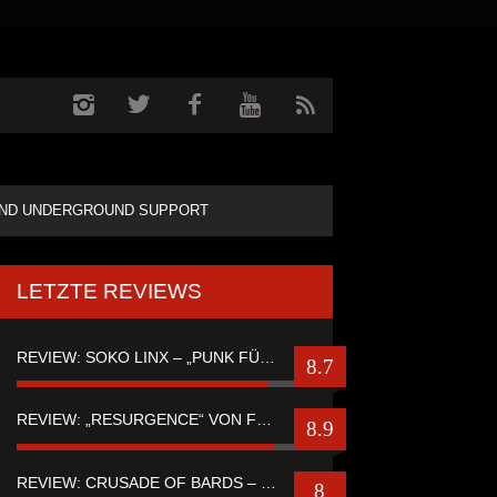
ND UNDERGROUND SUPPORT
LETZTE REVIEWS
REVIEW: SOKO LINX – „PUNK FÜR LEUTE, DIE PUNK HASZEN“
8.7
REVIEW: „RESURGENCE“ VON FUTURE PALACE
8.9
REVIEW: CRUSADE OF BARDS – “TALES OF DISTANT WORLDS“
8