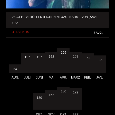
ACCEPT VERÖFFENTLICHEN NEUAUFNAHME VON „SAVE
US“
ALLGEMEIN
7 AUG.
195
163
162
157
157
152
135
24
AUG.
JULI
JUNI
MAI
APR.
MÄRZ
FEB.
JAN.
180
172
152
130
DEZ.
NOV.
OKT.
SEP.