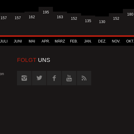
195
180
163
162
157
157
152
152
135
130
JULI
JUNI
MAI
APR.
MÄRZ
FEB.
JAN.
DEZ.
NOV.
OKT.
FOLGT
UNS
von