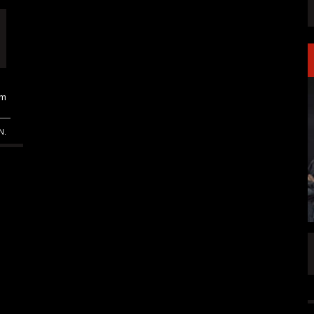
am
N.
LAKEN DIREKT
PRONG VERÖFFENTLICHEN NEUE SINGLE
„THE BANNER“
ALLGEMEIN
5 AUG.
5 AUG.