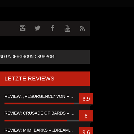
ND UNDERGROUND SUPPORT
LETZTE REVIEWS
REVIEW: „RESURGENCE“ VON FUTURE PALACE
8.9
REVIEW: CRUSADE OF BARDS – “TALES OF DISTANT WORLDS“
8
REVIEW: MIMI BARKS – „DREAMSTATE OF FEAR“
9.6