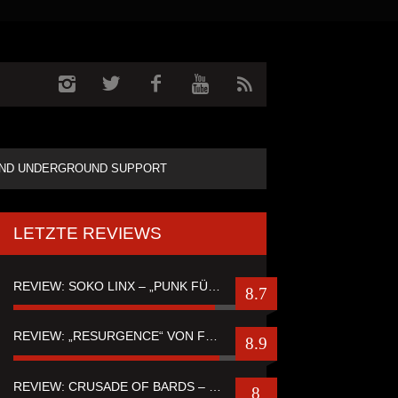
ND UNDERGROUND SUPPORT
LETZTE REVIEWS
REVIEW: SOKO LINX – „PUNK FÜR LEUTE, DIE PUNK HASZEN“
8.7
REVIEW: „RESURGENCE“ VON FUTURE PALACE
8.9
REVIEW: CRUSADE OF BARDS – “TALES OF DISTANT WORLDS“
8