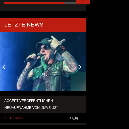
LETZTE NEWS
ACCEPT VERÖFFENTLICHEN
TEMPERANCE VERÖF
NEUAUFNAHME VON „SAVE US“
SINGLE „DEATH: RIG
ALLGEMEIN
ALLGEMEIN
7 AUG.