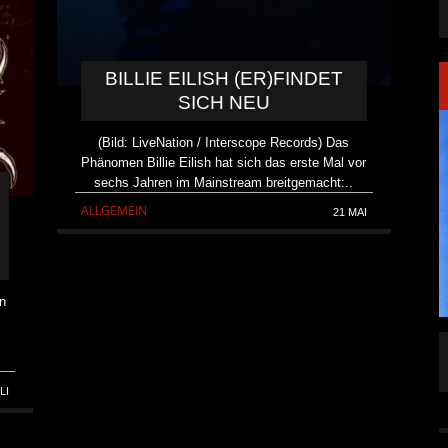
BILLIE EILISH (ER)FINDET
SICH NEU
(Bild: LiveNation / Interscope Records) Das
Phänomen Billie Eilish hat sich das erste Mal vor
sechs Jahren im Mainstream breitgemacht:..
ALLGEMEIN
21 MAI
n
SINGLE „WELCOME
HAWERPUNK VOL. 6: AM FEIERTAG AUF DEM
OMMENDEN
SOFA? NEIN! AB IN DIE SPUTNIKHALLE!
LI
A HAMMER“
ALLGEMEIN
6 AUG.
6 AUG.