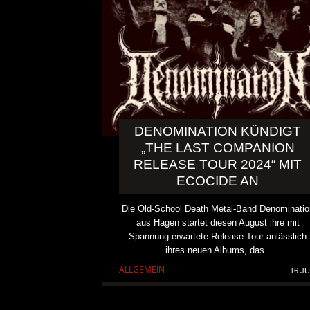
DENOMINATION KÜNDIGT
„THE LAST COMPANION
RELEASE TOUR 2024“ MIT
ECOCIDE AN
Die Old-School Death Metal-Band Denominatio
aus Hagen startet diesen August ihre mit
Spannung erwartete Release-Tour anlässlich
KAI HANSEN DIE ZWEITE 
ihres neuen Albums, das..
TO LIFE“ AUS SEINEM K
ALLGEMEIN
16 JU
SOLOALBUM „BORN WITH 
ALLGEMEIN