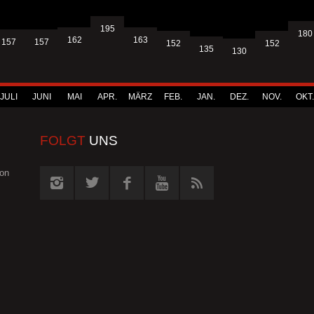
195
180
163
162
157
157
152
152
135
130
JULI
JUNI
MAI
APR.
MÄRZ
FEB.
JAN.
DEZ.
NOV.
OKT.
FOLGT
UNS
von