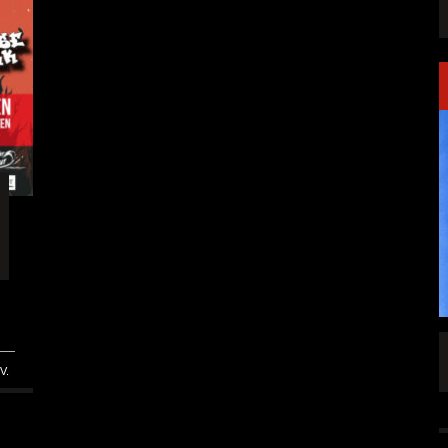
SINGLE „WELCOME
HAWERPUNK VOL. 6: AM FEIERTAG AUF DEM
V.
OMMENDEN
SOFA? NEIN! AB IN DIE SPUTNIKHALLE!
A HAMMER“
ALLGEMEIN
6 AUG.
6 AUG.