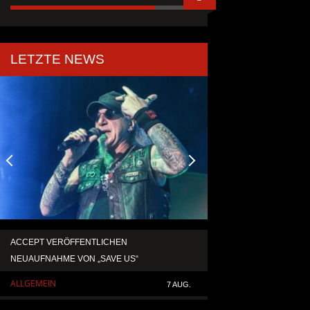
LETZTE NEWS
ACCEPT VERÖFFENTLICHEN
TEMPERANCE VERÖF
NEUAUFNAHME VON „SAVE US“
SINGLE „DEATH: RIG
ALLGEMEIN
ALLGEMEIN
7 AUG.