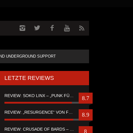
ND UNDERGROUND SUPPORT
LETZTE REVIEWS
REVIEW: SOKO LINX – „PUNK FÜR LEUTE, DIE PUNK HASZEN“
8.7
REVIEW: „RESURGENCE“ VON FUTURE PALACE
8.9
REVIEW: CRUSADE OF BARDS – “TALES OF DISTANT WORLDS“
8