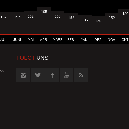
195
180
163
162
157
157
152
152
135
130
JULI
JUNI
MAI
APR.
MÄRZ
FEB.
JAN.
DEZ.
NOV.
OKT.
FOLGT
UNS
von