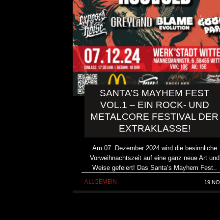
SANTA’S MAYHEM FEST
VOL.1 – EIN ROCK- UND
METALCORE FESTIVAL DER
EXTRAKLASSE!
Am 07. Dezember 2024 wird die besinnliche
Vorweihnachtszeit auf eine ganz neue Art und
Weise gefeiert! Das Santa’s Mayhem Fest..
KAI HANSEN DIE ZWEITE 
ALLGEMEIN
19 NO
TO LIFE“ AUS SEINEM K
SOLOALBUM „BORN WITH 
ALLGEMEIN