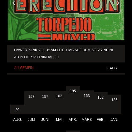
HAWERPUNK VOL. 6: AM FEIERTAG AUF DEM SOFA? NEIN!
AB IN DIE SPUTNIKHALLE!
ALLGEMEIN
6 AUG.
195
163
162
157
157
152
135
20
AUG.
JULI
JUNI
MAI
APR.
MÄRZ
FEB.
JAN.