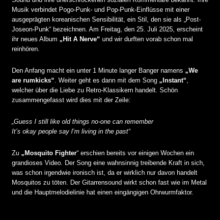
Musik verbindet Pogo-Punk- und Pop-Punk-Einflüsse mit einer
ausgeprägten koreanischen Sensibilität, ein Stil, den sie als „Post-
Joseon-Punk“ bezeichnen. Am Freitag, den 25. Juli 2025, erscheint
ihr neues Album
„Hit A Nerve“
und wir durften vorab schon mal
reinhören.
Den Anfang macht ein unter 1 Minute langer Banger namens
„We
are rumkicks“
. Weiter geht es dann mit dem Song
„Instant“
,
welcher über die Liebe zu Retro-Klassikern handelt. Schön
zusammengefasst wird dies mit der Zeile:
„Guess I still like old things no-one can remember
It’s okay people say l’m living in the past“
Zu
„Mosquito Fighter
“ erschien bereits vor einigen Wochen ein
grandioses Video. Der Song eine wahnsinnig treibende Kraft in sich,
was schon irgendwie ironisch ist, da er wirklich nur davon handelt
Mosquitos zu töten. Der Gitarrensound wirkt schon fast wie im Metal
und die Hauptmelodielinie hat einen eingängigen Ohrwurmfaktor.