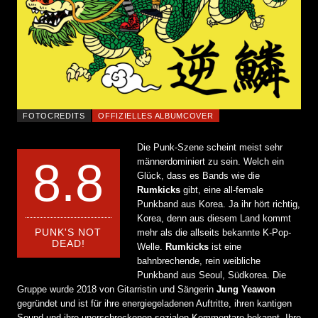
FOTOCREDITS
OFFIZIELLES ALBUMCOVER
Die Punk-Szene scheint meist sehr
8.8
männerdominiert zu sein. Welch ein
Glück, dass es Bands wie die
Rumkicks
gibt, eine all-female
Punkband aus Korea. Ja ihr hört richtig,
Korea, denn aus diesem Land kommt
PUNK'S NOT
mehr als die allseits bekannte K-Pop-
DEAD!
Welle.
Rumkicks
ist eine
bahnbrechende, rein weibliche
Punkband aus Seoul, Südkorea. Die
Gruppe wurde 2018 von Gitarristin und Sängerin
Jung Yeawon
gegründet und ist für ihre energiegeladenen Auftritte, ihren kantigen
Sound und ihre unerschrockenen sozialen Kommentare bekannt. Ihre