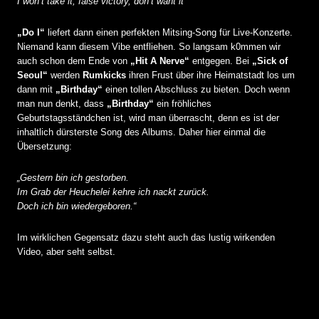
I won’t take it, false victory, don’t want it“
„Do I“
liefert dann einen perfekten Mitsing-Song für Live-Konzerte.
Niemand kann diesem Vibe entfliehen. So langsam k0mmen wir
auch schon dem Ende von
„Hit A Nerve“
entgegen. Bei
„Sick of
Seoul“
werden
Rumkicks
ihren Frust über ihre Heimatstadt los um
dann mit
„Birthday“
einen tollen Abschluss zu bieten. Doch wenn
man nun denkt, dass
„Birthday“
ein fröhliches
Geburtstagsständchen ist, wird man überrascht, denn es ist der
inhaltlich dürsterste Song des Albums. Daher hier einmal die
Übersetzung:
„Gestern bin ich gestorben.
Im Grab der Heuchelei kehre ich nackt zurück.
Doch ich bin wiedergeboren.“
Im wirklichen Gegensatz dazu steht auch das lustig wirkenden
Video, aber seht selbst.