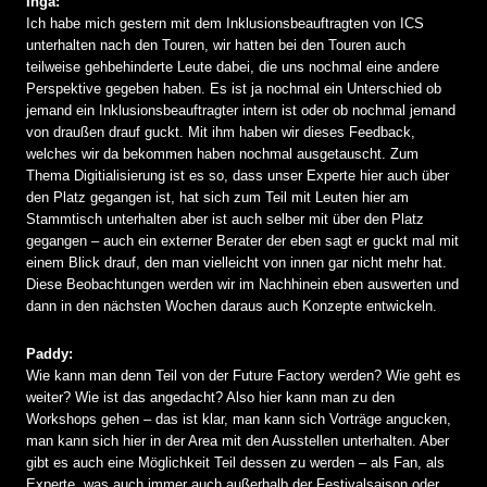
Inga:
Ich habe mich gestern mit dem Inklusionsbeauftragten von ICS
unterhalten nach den Touren, wir hatten bei den Touren auch
teilweise gehbehinderte Leute dabei, die uns nochmal eine andere
Perspektive gegeben haben. Es ist ja nochmal ein Unterschied ob
jemand ein Inklusionsbeauftragter intern ist oder ob nochmal jemand
von draußen drauf guckt. Mit ihm haben wir dieses Feedback,
welches wir da bekommen haben nochmal ausgetauscht. Zum
Thema Digitialisierung ist es so, dass unser Experte hier auch über
den Platz gegangen ist, hat sich zum Teil mit Leuten hier am
Stammtisch unterhalten aber ist auch selber mit über den Platz
gegangen – auch ein externer Berater der eben sagt er guckt mal mit
einem Blick drauf, den man vielleicht von innen gar nicht mehr hat.
Diese Beobachtungen werden wir im Nachhinein eben auswerten und
dann in den nächsten Wochen daraus auch Konzepte entwickeln.
Paddy:
Wie kann man denn Teil von der Future Factory werden? Wie geht es
weiter? Wie ist das angedacht? Also hier kann man zu den
Workshops gehen – das ist klar, man kann sich Vorträge angucken,
man kann sich hier in der Area mit den Ausstellen unterhalten. Aber
gibt es auch eine Möglichkeit Teil dessen zu werden – als Fan, als
Experte, was auch immer auch außerhalb der Festivalsaison oder