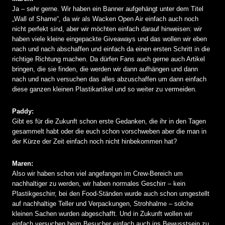
Ja – sehr gerne. Wir haben ein Banner aufgehängt unter dem Titel
„Wall of Shame“, da wir als Wacken Open Air einfach auch noch
nicht perfekt sind, aber wir möchten einfach darauf hinweisen: wir
haben viele kleine eingepackte Giveaways und das wollen wir eben
nach und nach abschaffen und einfach da einen ersten Schritt in die
richtige Richtung machen. Da dürfen Fans auch gerne auch Artikel
bringen, die sie finden, die werden wir dann aufhängen und dann
nach und nach versuchen das alles abzuschaffen um dann einfach
diese ganzen kleinen Plastikartikel und so weiter zu vermeiden.
Paddy:
Gibt es für die Zukunft schon erste Gedanken, die ihr in den Tagen
gesammelt habt oder die euch schon vorschweben aber die man in
der Kürze der Zeit einfach noch nicht hinbekommen hat?
Maren:
Also wir haben schon viel angefangen im Crew-Bereich um
nachhaltiger zu werden, wir haben normales Geschirr – kein
Plastikgeschirr, bei den Food-Ständen wurde auch schon umgestellt
auf nachhaltige Teller und Verpackungen, Strohhalme – solche
kleinen Sachen wurden abgeschafft. Und in Zukunft wollen wir
einfach versuchen beim Besucher einfach auch ins Bewusstsein zu