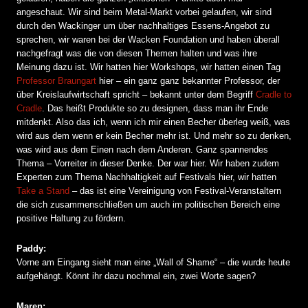
angeschaut. Wir sind beim Metal-Markt vorbei gelaufen, wir sind
durch den Wackinger um über nachhaltiges Essens-Angebot zu
sprechen, wir waren bei der Wacken Foundation und haben überall
nachgefragt was die von diesen Themen halten und was ihre
Meinung dazu ist. Wir hatten hier Workshops, wir hatten einen Tag
Professor Braungart
hier – ein ganz ganz bekannter Professor, der
über Kreislaufwirtschaft spricht – bekannt unter dem Begriff
Cradle to
Cradle
. Das heißt Produkte so zu designen, dass man ihr Ende
mitdenkt. Also das ich, wenn ich mir einen Becher überleg weiß, was
wird aus dem wenn er kein Becher mehr ist. Und mehr so zu denken,
was wird aus dem Einen nach dem Anderen. Ganz spannendes
Thema – Vorreiter in dieser Denke. Der war hier. Wir haben zudem
Experten zum Thema Nachhaltigkeit auf Festivals hier, wir hatten
Take a Stand
– das ist eine Vereinigung von Festival-Veranstaltern
die sich zusammenschließen um auch im politischen Bereich eine
positive Haltung zu fördern.
Paddy:
Vorne am Eingang sieht man eine „Wall of Shame“ – die wurde heute
aufgehängt. Könnt ihr dazu nochmal ein, zwei Worte sagen?
Maren: