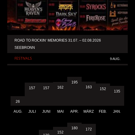
ROAD TO ROCKIN‘ MEMORIES 31.07. – 02.08.2026
SEEBRONN
FESTIVALS
9 AUG.
195
163
162
157
157
152
135
26
AUG.
JULI
JUNI
MAI
APR.
MÄRZ
FEB.
JAN.
180
172
152