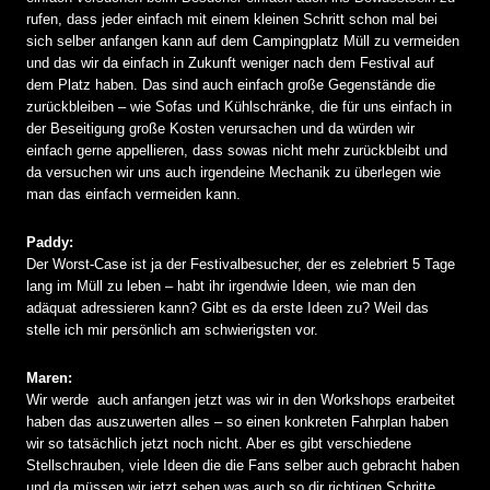
rufen, dass jeder einfach mit einem kleinen Schritt schon mal bei
sich selber anfangen kann auf dem Campingplatz Müll zu vermeiden
und das wir da einfach in Zukunft weniger nach dem Festival auf
dem Platz haben. Das sind auch einfach große Gegenstände die
zurückbleiben – wie Sofas und Kühlschränke, die für uns einfach in
der Beseitigung große Kosten verursachen und da würden wir
einfach gerne appellieren, dass sowas nicht mehr zurückbleibt und
da versuchen wir uns auch irgendeine Mechanik zu überlegen wie
man das einfach vermeiden kann.
Paddy:
Der Worst-Case ist ja der Festivalbesucher, der es zelebriert 5 Tage
lang im Müll zu leben – habt ihr irgendwie Ideen, wie man den
adäquat adressieren kann? Gibt es da erste Ideen zu? Weil das
stelle ich mir persönlich am schwierigsten vor.
Maren:
Wir werde auch anfangen jetzt was wir in den Workshops erarbeitet
haben das auszuwerten alles – so einen konkreten Fahrplan haben
wir so tatsächlich jetzt noch nicht. Aber es gibt verschiedene
Stellschrauben, viele Ideen die die Fans selber auch gebracht haben
und da müssen wir jetzt sehen was auch so dir richtigen Schritte