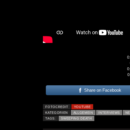
0
0
KAI HANSEN DIE ZWEITE 
0
TO LIFE“ AUS SEINEM K
SOLOALBUM „BORN WITH 
Share on Facebook
ALLGEMEIN
FOTOCREDIT
YOUTUBE
KATEGORIEN
ALLGEMEIN
INTERVIEWS
N
TAGS:
SWEEPING DEATH