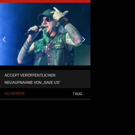
ACCEPT VERÖFFENTLICHEN
TEMPERANCE VERÖF
NEUAUFNAHME VON „SAVE US“
SINGLE „DEATH: RIG
ALLGEMEIN
ALLGEMEIN
7 AUG.