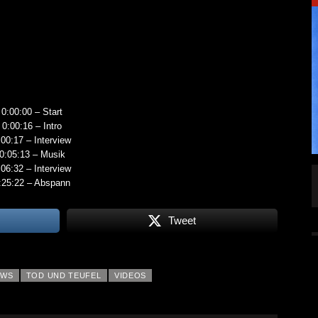
0:00:00 – Start
0:00:16 – Intro
:00:17 – Interview
0:05:13 – Musik
:06:32 – Interview
SINGLE „WELCOME
HAWERPUNK VOL. 6: AM FEIERTAG AUF DEM
:25:22 – Abspann
OMMENDEN
SOFA? NEIN! AB IN DIE SPUTNIKHALLE!
A HAMMER“
ALLGEMEIN
Tweet
6 AUG.
6 AUG.
EWS
TOD UND TEUFEL
VIDEOS