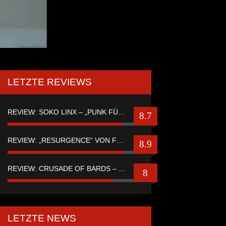
LETZTE REVIEWS
REVIEW: SOKO LINX – „PUNK FÜR LEUTE, DIE PUNK HASZEN“
8.7
REVIEW: „RESURGENCE“ VON FUTURE PALACE
8.9
REVIEW: CRUSADE OF BARDS – “TALES OF DISTANT WORLDS“
8
LETZTE NEWS