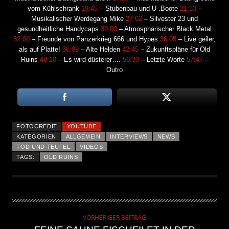
vom Kühlschrank
19:45
– Stubenbau und U-.Boote
21:33
–
Musikalischer Werdegang Mike
27:02
– Silvester 23 und
gesundheitliche Handycaps
30:00
– Atmosphärischer Black Metal
32:00
– Freunde von Panzerkrieg 666 und Hypes
36:05
– Live geiler,
als auf Platte!
36:09
– Alte Helden
42:45
– Zukunftspläne für Old
Ruins
48:10
– Es wird düsterer….
56:30
– Letzte Worte
57:47
–
Outro
FOTOCREDIT
YOUTUBE
KATEGORIEN
ALLGEMEIN
INTERVIEWS
NEWS
TOD UND TEUFEL
VIDEOS
TAGS:
OLD RUINS
VORHERIGER BEITRAG