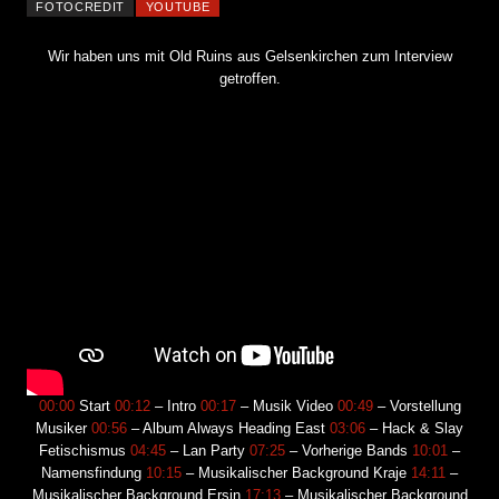
FOTOCREDIT
YOUTUBE
Wir haben uns mit Old Ruins aus Gelsenkirchen zum Interview
getroffen.
00:00
Start
00:12
– Intro
00:17
– Musik Video
00:49
– Vorstellung
Musiker
00:56
– Album Always Heading East
03:06
– Hack & Slay
Fetischismus
04:45
– Lan Party
07:25
– Vorherige Bands
10:01
–
Namensfindung
10:15
– Musikalischer Background Kraje
14:11
–
Musikalischer Background Ersin
17:13
– Musikalischer Background