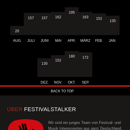
195
163
162
157
157
152
135
20
AUG.
JULI
JUNI
MAI
APR.
MÄRZ
FEB.
JAN.
180
172
152
130
DEZ.
NOV.
OKT.
SEP.
BACK TO TOP
ÜBER
FESTIVALSTALKER
Wir sind ein junges Team von Festival- und
Musik Interessierten aus ganz Deutschland.