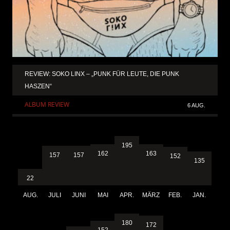
REVIEW: SOKO LINX – „PUNK FÜR LEUTE, DIE PUNK
HASZEN“
ALBUM REVIEW
6 AUG.
195
163
162
157
157
152
135
22
AUG.
JULI
JUNI
MAI
APR.
MÄRZ
FEB.
JAN.
180
172