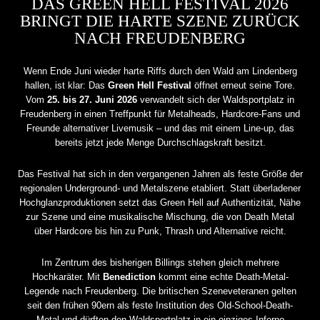
DAS GREEN HELL FESTIVAL 2026
BRINGT DIE HARTE SZENE ZURÜCK
NACH FREUDENBERG
Wenn Ende Juni wieder harte Riffs durch den Wald am Lindenberg
hallen, ist klar: Das
Green Hell Festival
öffnet erneut seine Tore.
Vom
25. bis 27. Juni 2026
verwandelt sich der Waldsportplatz in
Freudenberg in einen Treffpunkt für Metalheads, Hardcore-Fans und
Freunde alternativer Livemusik – und das mit einem Line-up, das
bereits jetzt jede Menge Durchschlagskraft besitzt.
Das Festival hat sich in den vergangenen Jahren als feste Größe der
regionalen Underground- und Metalszene etabliert. Statt überladener
Hochglanzproduktionen setzt das Green Hell auf Authentizität, Nähe
zur Szene und eine musikalische Mischung, die von Death Metal
über Hardcore bis hin zu Punk, Thrash und Alternative reicht.
Im Zentrum des bisherigen Billings stehen gleich mehrere
Hochkaräter. Mit
Benediction
kommt eine echte Death-Metal-
Legende nach Freudenberg. Die britischen Szeneveteranen gelten
seit den frühen 90ern als feste Institution des Old-School-Death-
Metal und dürften den Waldsportplatz in ein einziges Inferno