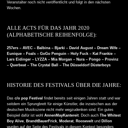
Veranstalter noch nicht veröffentlicht und folgt in den nächsten
Wochen.
ALLE ACTS FÜR DAS JAHR 2020
(ALPHABETISCHE REIHENFOLGE):
257ers – AVEC – Balbina – Bjarki – David August – Dream Wife –
Eunique – Foals – GoGo Penguin – Holy Fuck – Kat Frankie –
Lars Eidinger – LYZZA – Mia Morgan – Nura – Pongo – Provinz
– Querbeat – The Crystal Ball – The Düsseldorf Düsterboys
HISTORIE DES FESTIVALS ÜBER DIE JAHRE:
Das
c/o pop Festival
findet bereits seit einigen Jahren statt und war
seitdem ein Sprungbrett für einige Künstler, die inzwischen aus der
deutschen Musikszene nicht mehr wegzudenken sind. Ein gutes
Beispiel dafür ist wohl
AnnenMayKantereit
. Doch auch
The Whitest
Boy Alive
,
BrandtBauerFrick
,
Moderat
,
Roosevelt
und
Dillon
wurden auf der Seite des Festivals in diesem Kontext besonders