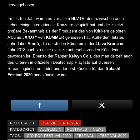
hervorgehoben.
Im letzten Jahr waren es vor allem
BLVTH
, der inzwischen auch
schon einige internationale Konzerte gespielt hat und der zuletzt
größere Bekanntheit als der Produzent des von Kritikern gelobten
Albums
„KIOX“
von
KUMMER
genossen hat. Außerdem letztes
Jahr dabei
Amilli
, die durch den Förderpreis der
1Live Krone
im
Jahr 2018 auch zu einer nicht zu unterschätzenden Künstlerin
geworden ist. Ebenso der Rapper
Kelvyn Colt
, den man derzeit auch
des Öfteren in offiziellen Deutschrap Playlists auf diversen
Streamingdiensten findet und der erst kürzlich für das
Splash!
Festival 2020
angekündigt wurde.
FOTOCREDIT:
OFFIZIELLER FLYER
KATEGORIEN
ALLGEMEIN
FESTIVALS
NEWS
TAGS:
C/O POP FESTIVAL 2020
FESTIVAL
FESTIVAL 2020