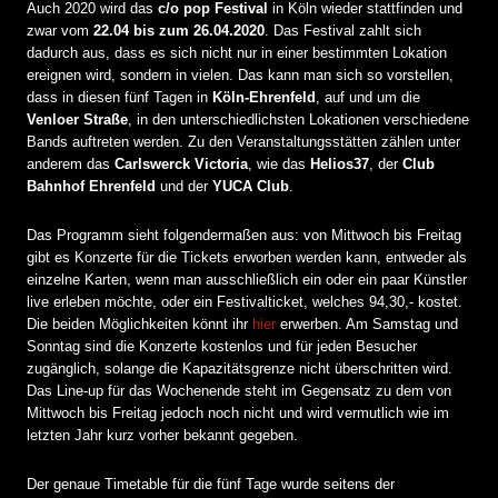
Auch 2020 wird das
c/o pop Festival
in Köln wieder stattfinden und
zwar vom
22.04 bis zum 26.04.2020
. Das Festival zahlt sich
dadurch aus, dass es sich nicht nur in einer bestimmten Lokation
ereignen wird, sondern in vielen. Das kann man sich so vorstellen,
dass in diesen fünf Tagen in
Köln-Ehrenfeld
, auf und um die
Venloer Straße
, in den unterschiedlichsten Lokationen verschiedene
Bands auftreten werden. Zu den Veranstaltungsstätten zählen unter
anderem das
Carlswerck Victoria
, wie das
Helios37
, der
Club
Bahnhof Ehrenfeld
und der
YUCA Club
.
Das Programm sieht folgendermaßen aus: von Mittwoch bis Freitag
gibt es Konzerte für die Tickets erworben werden kann, entweder als
einzelne Karten, wenn man ausschließlich ein oder ein paar Künstler
live erleben möchte, oder ein Festivalticket, welches 94,30,- kostet.
Die beiden Möglichkeiten könnt ihr
hier
erwerben. Am Samstag und
Sonntag sind die Konzerte kostenlos und für jeden Besucher
zugänglich, solange die Kapazitätsgrenze nicht überschritten wird.
Das Line-up für das Wochenende steht im Gegensatz zu dem von
Mittwoch bis Freitag jedoch noch nicht und wird vermutlich wie im
letzten Jahr kurz vorher bekannt gegeben.
Der genaue Timetable für die fünf Tage wurde seitens der