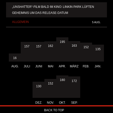
„UNSHATTER“-FILM BALD IM KINO: LINKIN PARK LÜFTEN
GEHEIMNIS UM DAS RELEASE-DATUM
ALLGEMEIN
5 AUG.
195
163
162
157
157
152
135
16
AUG.
JULI
JUNI
MAI
APR.
MÄRZ
FEB.
JAN.
180
172
152
130
DEZ.
NOV.
OKT.
SEP.
BACK TO TOP